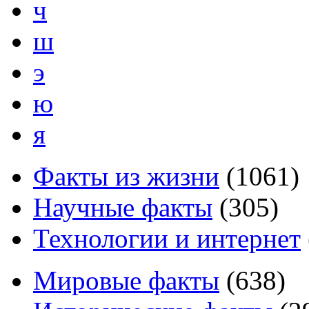
ч
ш
э
ю
я
Факты из жизни
(
1061
)
Научные факты
(
305
)
Технологии и интернет
Мировые факты
(
638
)