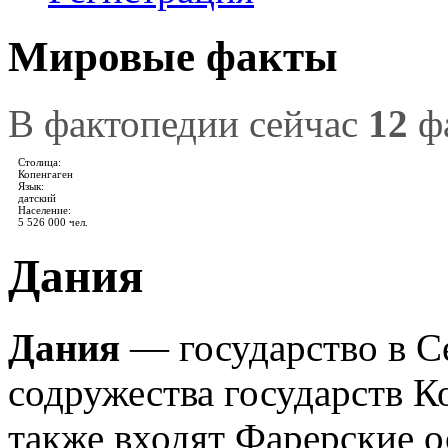
Мировые факты
В фактопедии сейчас
12
фа
Столица:
Копенгаген
Язык:
датский
Население:
5 526 000 чел.
Дания
Дания
— государство в С
содружества государств К
также входят Фарерские о