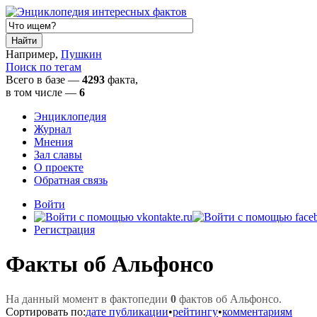
Например,
Пушкин
Поиск по тегам
Всего в базе —
4293
факта,
в том числе
—
6
Энциклопедия
Журнал
Мнения
Зал славы
О проекте
Обратная связь
Войти
Регистрация
Факты об Альфонсо
На данный момент в фактопедии
0
фактов об Альфонсо.
Сортировать по:
дате публикации
•
рейтингу
•
комментариям