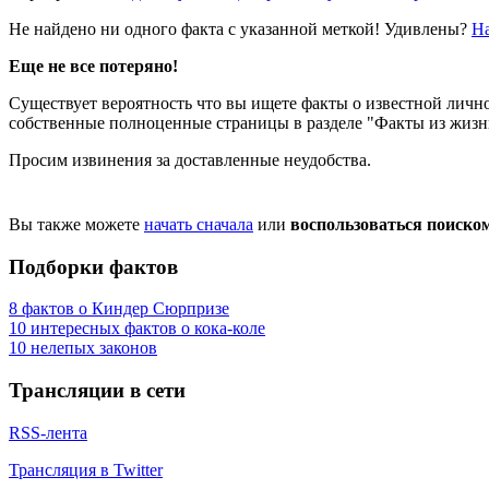
Не найдено ни одного факта с указанной меткой! Удивлены?
Н
Еще не все потеряно!
Существует вероятность что вы ищете факты о известной лично
собственные полноценные страницы в разделе "Факты из жизни"
Просим извинения за доставленные неудобства.
Вы также можете
начать сначала
или
воспользоваться поиско
Подборки фактов
8 фактов о Киндер Сюрпризе
10 интересных фактов о кока-коле
10 нелепых законов
Трансляции в сети
RSS-лента
Трансляция в Twitter