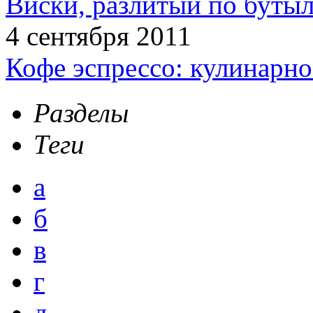
Виски, разлитый по бутыл
4 сентября 2011
Кофе эспрессо: кулинарно
Разделы
Теги
а
б
в
г
д