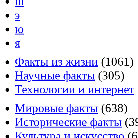
ш
э
ю
я
Факты из жизни
(
1061
)
Научные факты
(
305
)
Технологии и интернет
Мировые факты
(
638
)
Исторические факты
(
3
Культура и искусство
(
6