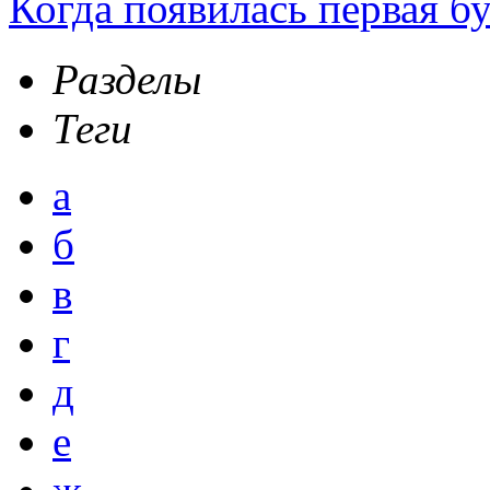
Когда появилась первая б
Разделы
Теги
а
б
в
г
д
е