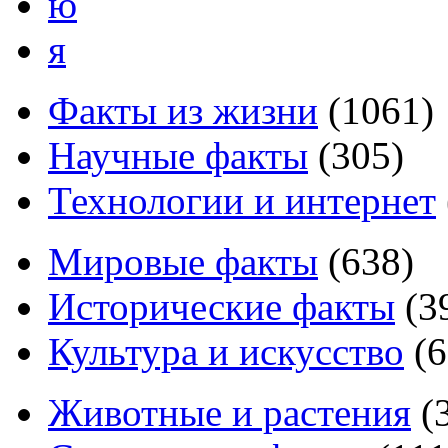
ю
я
Факты из жизни
(
1061
)
Научные факты
(
305
)
Технологии и интернет
Мировые факты
(
638
)
Исторические факты
(
3
Культура и искусство
(
6
Животные и растения
(