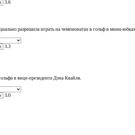
3.6
циально разрешила играть на чемпионатах в гольф в мини-юбках
3.3
льфа в вице-президента Дэна Квайля.
3.0