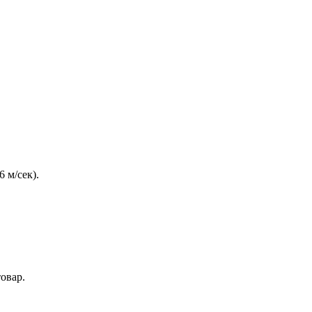
 м/сек).
овар.