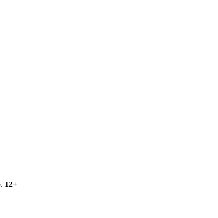
о.
12+