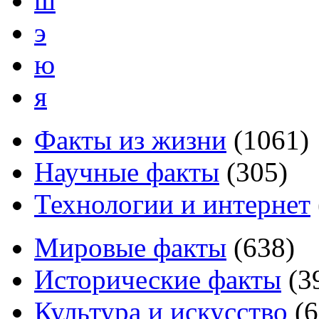
ш
э
ю
я
Факты из жизни
(
1061
)
Научные факты
(
305
)
Технологии и интернет
Мировые факты
(
638
)
Исторические факты
(
3
Культура и искусство
(
6