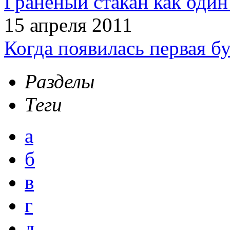
Граненый стакан как один
15 апреля 2011
Когда появилась первая б
Разделы
Теги
а
б
в
г
д