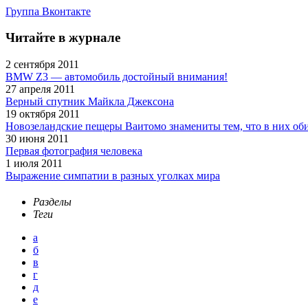
Группа Вконтакте
Читайте в журнале
2 сентября 2011
BMW Z3 — автомобиль достойный внимания!
27 апреля 2011
Верный спутник Майкла Джексона
19 октября 2011
Новозеландские пещеры Ваитомо знамениты тем, что в них об
30 июня 2011
Первая фотография человека
1 июля 2011
Выражение симпатии в разных уголках мира
Разделы
Теги
а
б
в
г
д
е