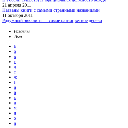
21 апреля 2011
Названы книги с самыми странными названиями
11 октября 2011
Радужный эвкалипт — самое разноцветное дерево
Разделы
Теги
а
б
в
г
д
е
ж
з
и
й
к
л
м
н
о
п