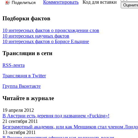
Комментировать
Код для вставки
Поделиться
Подборки фактов
10 интересных фактов о происхождении слов
10 интересных научных фактов
10 интересных фактов о Борисе Ельцине
Трансляции в сети
RSS-лента
Трансляция в Twitter
Группа Вконтакте
Читайте в журнале
19 апреля 2012
В Австрии есть деревня под названием «Fucking»!
21 сентября 2011
Безграмотный академик, или как Меншиков стал членом Лондо
13 октября 2011
В России существует официальная должность вождя