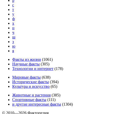
р
с
т
у
ф
х
ц
ч
ш
э
ю
я
Факты из жизни
(
1061
)
Научные факты
(
305
)
Технологии и интернет
(
178
)
Мировые факты
(
638
)
Исторические факты
(
394
)
Культура и искусство
(
65
)
Животные и растения
(
385
)
Спортивные факты
(
111
)
и другие
интересные факты
(
1304
)
© 2010—2026 Фактопедия