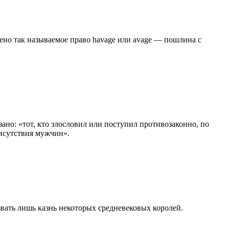
ено так называемое право havage или avage — пошлина с
но: «тот, кто злословил или поступил противозаконно, по
исутствия мужчин».
вать лишь казнь некоторых средневековых королей.