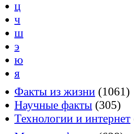
ц
ч
ш
э
ю
я
Факты из жизни
(
1061
)
Научные факты
(
305
)
Технологии и интернет