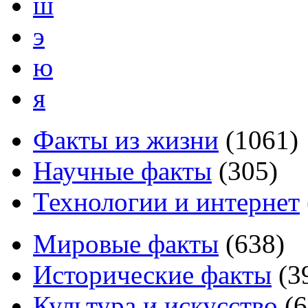
ш
э
ю
я
Факты из жизни
(
1061
)
Научные факты
(
305
)
Технологии и интернет
Мировые факты
(
638
)
Исторические факты
(
3
Культура и искусство
(
6