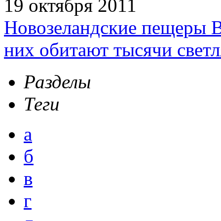
19 октября 2011
Новозеландские пещеры В
них обитают тысячи светл
Разделы
Теги
а
б
в
г