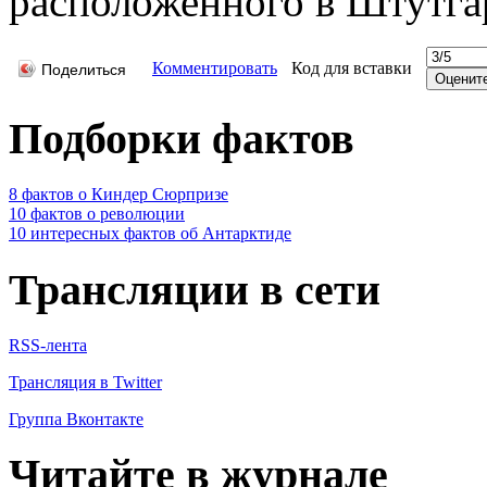
расположенного в Штутга
Комментировать
Код для вставки
Поделиться
Подборки фактов
8 фактов о Киндер Сюрпризе
10 фактов о революции
10 интересных фактов об Антарктиде
Трансляции в сети
RSS-лента
Трансляция в Twitter
Группа Вконтакте
Читайте в журнале