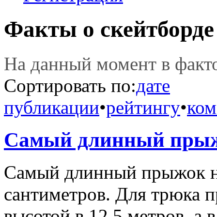
Факты о скейтборде
На данный момент в фак
Сортировать по:
дате
публикации
•
рейтингу
•
ком
Самый длинный прыжо
Самый длинный прыжок на
сантиметров. Для трюка 
высотой в 12,5 метров, а 