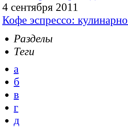
4 сентября 2011
Кофе эспрессо: кулинарно
Разделы
Теги
а
б
в
г
д