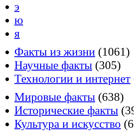
э
ю
я
Факты из жизни
(
1061
)
Научные факты
(
305
)
Технологии и интернет
Мировые факты
(
638
)
Исторические факты
(
3
Культура и искусство
(
6