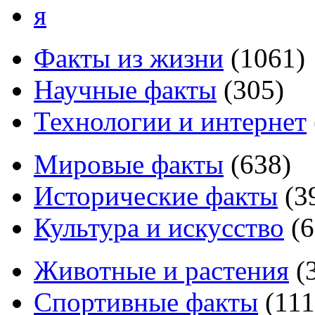
я
Факты из жизни
(
1061
)
Научные факты
(
305
)
Технологии и интернет
Мировые факты
(
638
)
Исторические факты
(
3
Культура и искусство
(
6
Животные и растения
(
Спортивные факты
(
111