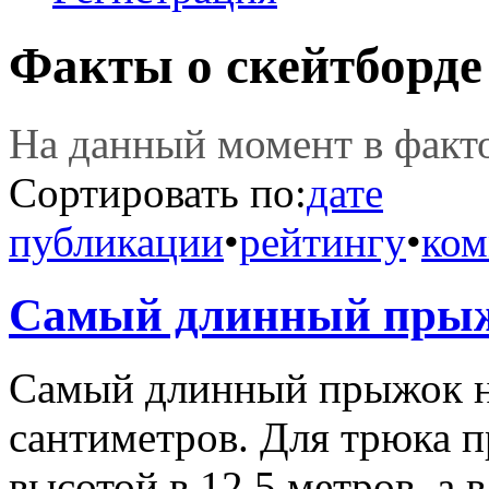
Факты о скейтборде
На данный момент в фак
Сортировать по:
дате
публикации
•
рейтингу
•
ком
Самый длинный прыжо
Самый длинный прыжок на
сантиметров. Для трюка 
высотой в 12,5 метров, а 