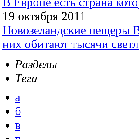
В Европе есть страна кот
19 октября 2011
Новозеландские пещеры В
них обитают тысячи светл
Разделы
Теги
а
б
в
г