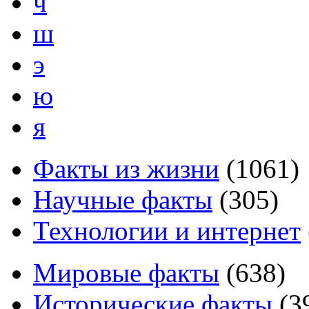
ч
ш
э
ю
я
Факты из жизни
(
1061
)
Научные факты
(
305
)
Технологии и интернет
Мировые факты
(
638
)
Исторические факты
(
3