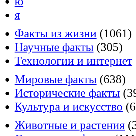
ю
я
Факты из жизни
(
1061
)
Научные факты
(
305
)
Технологии и интернет
Мировые факты
(
638
)
Исторические факты
(
3
Культура и искусство
(
6
Животные и растения
(