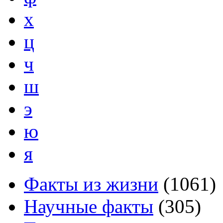
х
ц
ч
ш
э
ю
я
Факты из жизни
(
1061
)
Научные факты
(
305
)