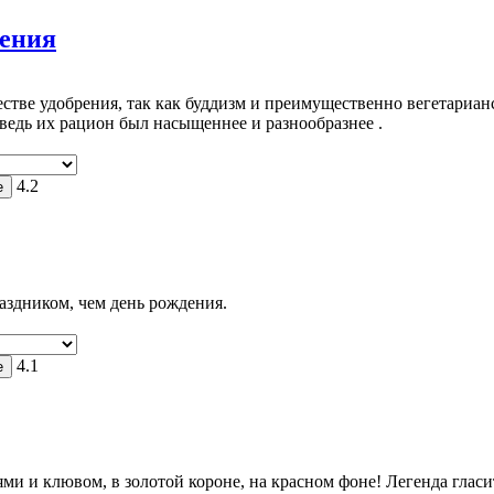
рения
стве удобрения, так как буддизм и преимущественно вегетариан
ведь их рацион был насыщеннее и разнообразнее .
4.2
здником, чем день рождения.
4.1
 и клювом, в золотой короне, на красном фоне! Легенда гласит