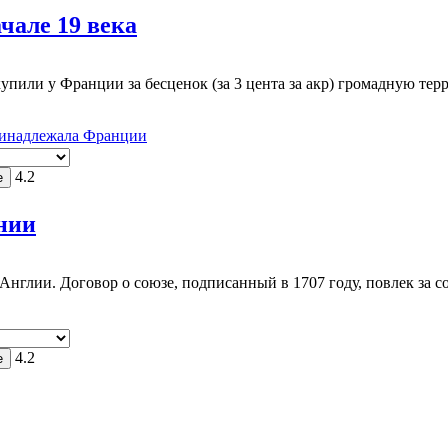
але 19 века
пили у Франции за бесценок (за 3 цента за акр) громадную те
ринадлежала Франции
4.2
нии
Англии. Договор о союзе, подписанный в 1707 году, повлек за 
4.2