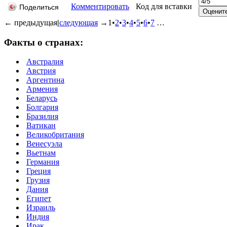
Комментировать
Код для вставки
Поделиться
←
предыдущая
|
следующая
→
1
•
2
•
3
•
4
•
5
•
6
•
7
…
Факты о странах:
Австралия
Австрия
Аргентина
Армения
Беларусь
Болгария
Бразилия
Ватикан
Великобритания
Венесуэла
Вьетнам
Германия
Греция
Грузия
Дания
Египет
Израиль
Индия
Ирак