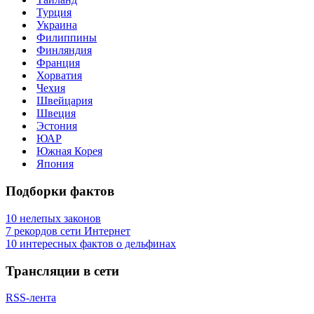
Турция
Украина
Филиппины
Финляндия
Франция
Хорватия
Чехия
Швейцария
Швеция
Эстония
ЮАР
Южная Корея
Япония
Подборки фактов
10 нелепых законов
7 рекордов сети Интернет
10 интересных фактов о дельфинах
Трансляции в сети
RSS-лента