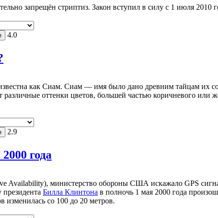
ельно запрещён стриптиз. Закон вступил в силу с 1 июля 2010 г
4.0
?
известна как Сиам. Сиам — имя было дано древним тайцам их со
ет различные оттенки цветов, большей частью коричневого или ж
2.9
2000 года
ive Availability), министерство обороны США искажало GPS сиг
у президента
Билла Клинтона
в полночь 1 мая 2000 года произо
в изменилась со 100 до 20 метров.