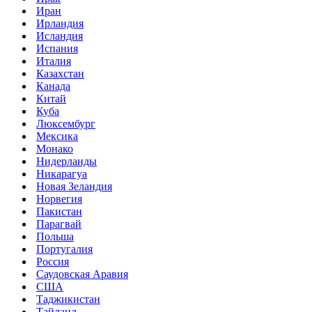
Иран
Ирландия
Исландия
Испания
Италия
Казахстан
Канада
Китай
Куба
Люксембург
Мексика
Монако
Нидерланды
Никарагуа
Новая Зеландия
Норвегия
Пакистан
Парагвай
Польша
Португалия
Россия
Саудовская Аравия
США
Таджикистан
Тайланд