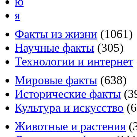
ю
я
Факты из жизни
(
1061
)
Научные факты
(
305
)
Технологии и интернет
Мировые факты
(
638
)
Исторические факты
(
3
Культура и искусство
(
6
Животные и растения
(