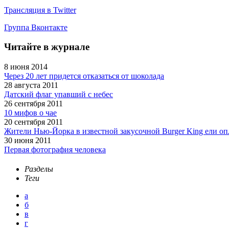
Трансляция в Twitter
Группа Вконтакте
Читайте в журнале
8 июня 2014
Через 20 лет придется отказаться от шоколада
28 августа 2011
Датский флаг упавший с небес
26 сентября 2011
10 мифов о чае
20 сентября 2011
Жители Нью-Йорка в известной закусочной Burger King ели о
30 июня 2011
Первая фотография человека
Разделы
Теги
а
б
в
г