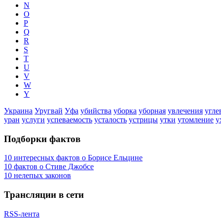
N
O
P
Q
R
S
T
U
V
W
Y
Украина
Уругвай
Уфа
убийства
уборка
уборная
увлечения
угле
уран
услуги
успеваемость
усталость
устрицы
утки
утомление
у
Подборки фактов
10 интересных фактов о Борисе Ельцине
10 фактов о Стиве Джобсе
10 нелепых законов
Трансляции в сети
RSS-лента