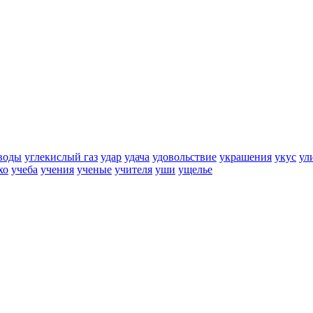
воды
углекислый газ
удар
удача
удовольствие
украшения
укус
ул
хо
учеба
учения
ученые
учителя
уши
ущелье