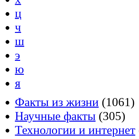
ц
ч
ш
э
ю
я
Факты из жизни
(
1061
)
Научные факты
(
305
)
Технологии и интернет