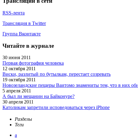
Трансляции в сети
RSS-лента
Трансляция в Twitter
Группа Вконтакте
Читайте в журнале
30 июня 2011
Первая фотография человека
12 октября 2011
Виски, разлитый по бутылкам, перестает созревать
19 октября 2011
Новозеландские пещеры Ваитомо знамениты тем, что в них об
5 апреля 2011
А был ли мещанин на Байконуре?
30 апреля 2011
Католикам запретили исповедоваться через iPhone
Разделы
Теги
а