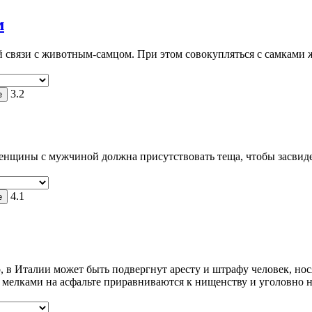
м
й связи с животным-самцом. При этом совокупляться с самками
3.2
енщины с мужчиной должна присутствовать теща, чтобы засвиде
4.1
 в Италии может быть подвергнут аресту и штрафу человек, нос
е мелками на асфальте приравниваются к нищенству и уголовно 