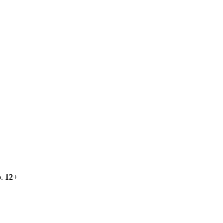
о.
12+