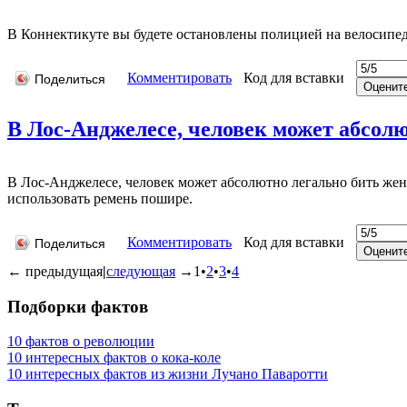
В Коннектикуте вы будете остановлены полицией на велосипеде
Комментировать
Код для вставки
Поделиться
В Лос-Анджелесе, человек может абсолю
В Лос-Анджелесе, человек может абсолютно легально бить же
использовать ремень пошире.
Комментировать
Код для вставки
Поделиться
←
предыдущая
|
следующая
→
1
•
2
•
3
•
4
Подборки фактов
10 фактов о революции
10 интересных фактов о кока-коле
10 интересных фактов из жизни Лучано Паваротти