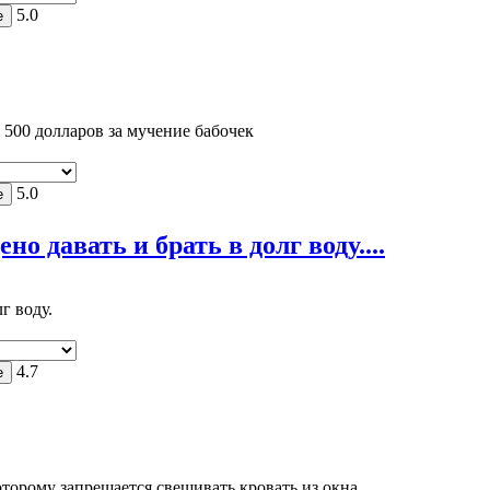
5.0
500 долларов за мучение бабочек
5.0
о давать и брать в долг воду....
г воду.
4.7
оторому запрещается свешивать кровать из окна.