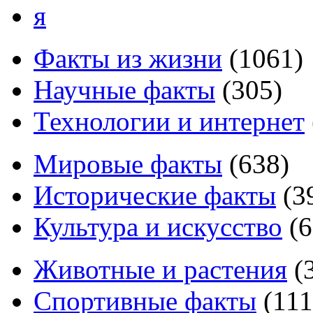
я
Факты из жизни
(
1061
)
Научные факты
(
305
)
Технологии и интернет
Мировые факты
(
638
)
Исторические факты
(
3
Культура и искусство
(
6
Животные и растения
(
Спортивные факты
(
111