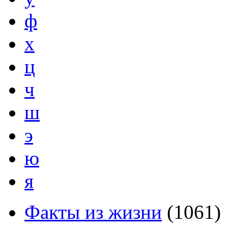
ф
х
ц
ч
ш
э
ю
я
Факты из жизни
(
1061
)