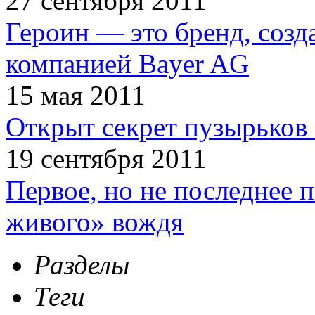
27 сентября 2011
Героин — это бренд, соз
компанией Bayer AG
15 мая 2011
Открыт секрет пузырьков 
19 сентября 2011
Первое, но не последнее 
живого» вождя
Разделы
Теги