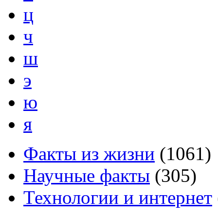
ц
ч
ш
э
ю
я
Факты из жизни
(
1061
)
Научные факты
(
305
)
Технологии и интернет