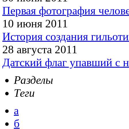
Первая фотография челов
10 июня 2011
История создания гильот
28 августа 2011
Датский флаг упавший с н
Разделы
Теги
а
б