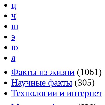
ц
ч
ш
э
ю
я
Факты из жизни
(
1061
)
Научные факты
(
305
)
Технологии и интернет