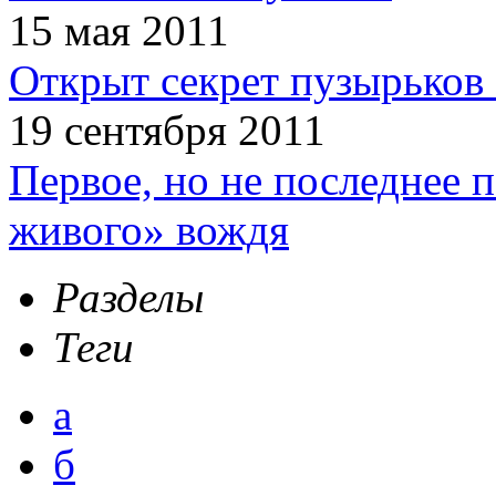
15 мая 2011
Открыт секрет пузырьков 
19 сентября 2011
Первое, но не последнее 
живого» вождя
Разделы
Теги
а
б