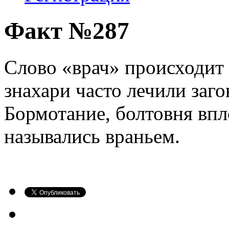
Факт №287
Слово «врач» происходит 
знахари часто лечили заг
Бормотание, болтовня впл
назывались враньем.