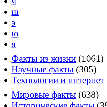
ч
ш
э
ю
я
Факты из жизни
(
1061
)
Научные факты
(
305
)
Технологии и интернет
Мировые факты
(
638
)
Исторические факты
(
3