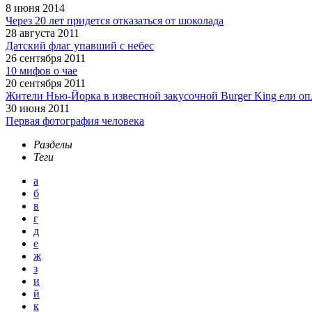
8 июня 2014
Через 20 лет придется отказаться от шоколада
28 августа 2011
Датский флаг упавший с небес
26 сентября 2011
10 мифов о чае
20 сентября 2011
Жители Нью-Йорка в известной закусочной Burger King ели о
30 июня 2011
Первая фотография человека
Разделы
Теги
а
б
в
г
д
е
ж
з
и
й
к