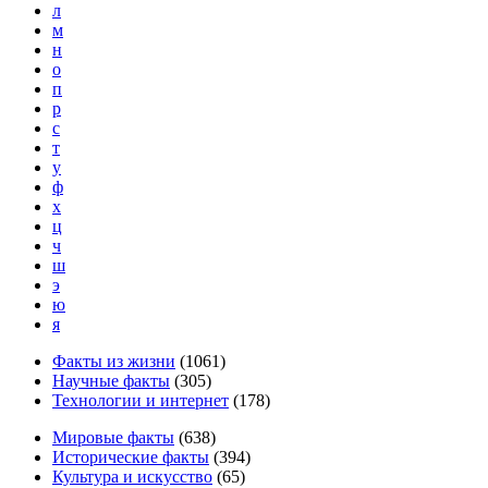
л
м
н
о
п
р
с
т
у
ф
х
ц
ч
ш
э
ю
я
Факты из жизни
(
1061
)
Научные факты
(
305
)
Технологии и интернет
(
178
)
Мировые факты
(
638
)
Исторические факты
(
394
)
Культура и искусство
(
65
)