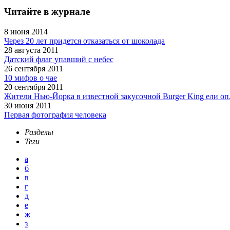
Читайте в журнале
8 июня 2014
Через 20 лет придется отказаться от шоколада
28 августа 2011
Датский флаг упавший с небес
26 сентября 2011
10 мифов о чае
20 сентября 2011
Жители Нью-Йорка в известной закусочной Burger King ели о
30 июня 2011
Первая фотография человека
Разделы
Теги
а
б
в
г
д
е
ж
з