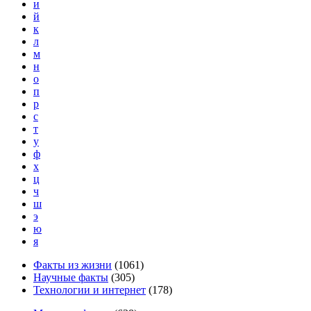
и
й
к
л
м
н
о
п
р
с
т
у
ф
х
ц
ч
ш
э
ю
я
Факты из жизни
(
1061
)
Научные факты
(
305
)
Технологии и интернет
(
178
)