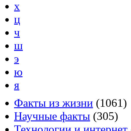
х
ц
ч
ш
э
ю
я
Факты из жизни
(
1061
)
Научные факты
(
305
)
Технологии и интернет