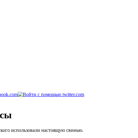
усы
ского использовали настоящую свинью.