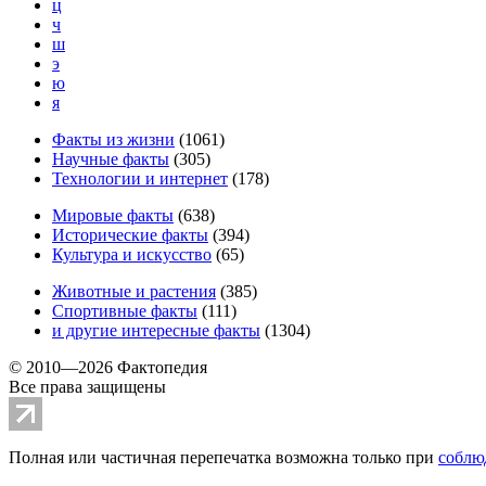
ц
ч
ш
э
ю
я
Факты из жизни
(
1061
)
Научные факты
(
305
)
Технологии и интернет
(
178
)
Мировые факты
(
638
)
Исторические факты
(
394
)
Культура и искусство
(
65
)
Животные и растения
(
385
)
Спортивные факты
(
111
)
и другие
интересные факты
(
1304
)
© 2010—2026 Фактопедия
Все права защищены
Полная или частичная перепечатка возможна только при
соблю