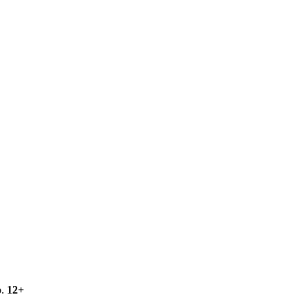
о.
12+