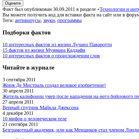
Факт был опубликован 30.09.2011 в разделе
«
Технологии и инт
Вы можете получить
код для вставки
факта на сайт или в форум
Теги:
антивирусы
,
звуки
,
программы
Подборки фактов
10 интересных фактов из жизни Лучано Паваротти
15 фактов из жизни Муммара Каддафи
10 интересных фактов о происхождении слов
Читайте в журнале
3 сентября 2011
Жорж Де Мистраль создал великое изобретение!
30 апреля 2011
Житель калифонии умер после нападения на него бойцового п
27 апреля 2011
Верный спутник Майкла Джексона
4 декабря 2011
10 мифов о человеческом теле
21 сентября 2011
Безграмотный академик, или как Меншиков стал членом Лондо