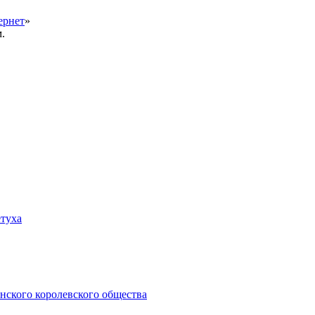
ернет
»
.
етуха
нского королевского общества