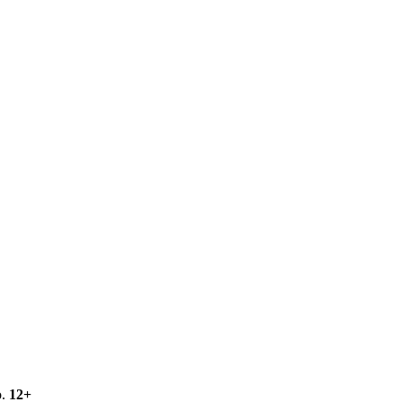
о.
12+