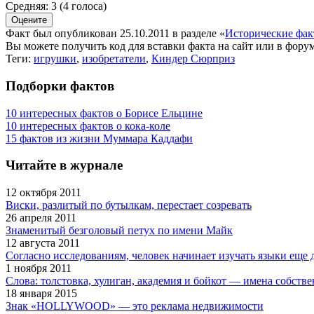
Средняя:
3
(
4
голоса)
Факт был опубликован 25.10.2011 в разделе
«
Исторические фа
Вы можете получить
код для вставки
факта на сайт или в форум
Теги:
игрушки
,
изобретатели
,
Киндер Сюрприз
Подборки фактов
10 интересных фактов о Борисе Ельцине
10 интересных фактов о кока-коле
15 фактов из жизни Муммара Каддафи
Читайте в журнале
12 октября 2011
Виски, разлитый по бутылкам, перестает созревать
26 апреля 2011
Знаменитый безголовый петух по имени Майк
12 августа 2011
Согласно исследованиям, человек начинает изучать языки еще 
1 ноября 2011
Слова: толстовка, хулиган, академия и бойкот — имена собств
18 января 2015
Знак «HOLLYWOOD» — это реклама недвижимости