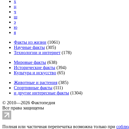
х
ц
ч
ш
э
ю
я
Факты из жизни
(
1061
)
Научные факты
(
305
)
Технологии и интернет
(
178
)
Мировые факты
(
638
)
Исторические факты
(
394
)
Культура и искусство
(
65
)
Животные и растения
(
385
)
Спортивные факты
(
111
)
и другие
интересные факты
(
1304
)
© 2010—2026 Фактопедия
Все права защищены
Полная или частичная перепечатка возможна только при
соблю