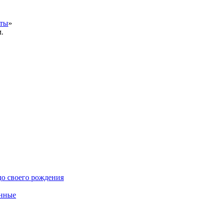
кты
»
.
до своего рождения
енные