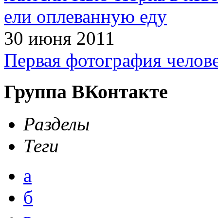
ели оплеванную еду
30 июня 2011
Первая фотография челов
Группа ВКонтакте
Разделы
Теги
а
б