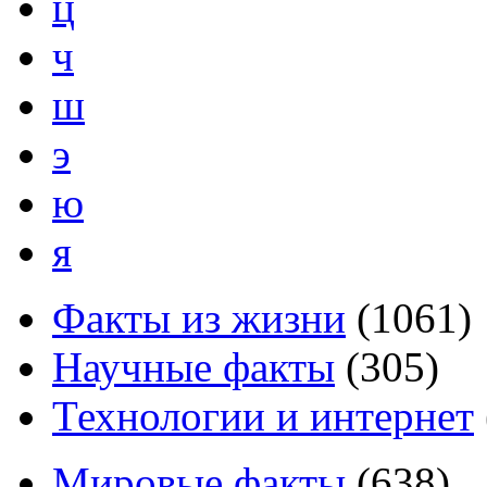
ц
ч
ш
э
ю
я
Факты из жизни
(
1061
)
Научные факты
(
305
)
Технологии и интернет
Мировые факты
(
638
)