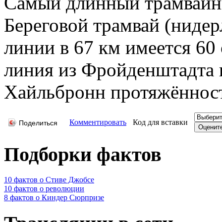
Самый длинный трамвайн
Береговой трамвай (нидерл
линии в 67 км имеется 60
линия из Фройденштадта в
Хайльбронн протяжённост
Комментировать
Код для вставки
Поделиться
Подборки фактов
10 фактов о Стиве Джобсе
10 фактов о революции
8 фактов о Киндер Сюрпризе