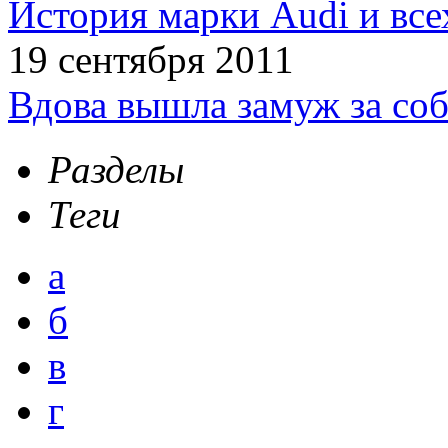
История марки Audi и все
19 сентября 2011
Вдова вышла замуж за соб
Разделы
Теги
а
б
в
г