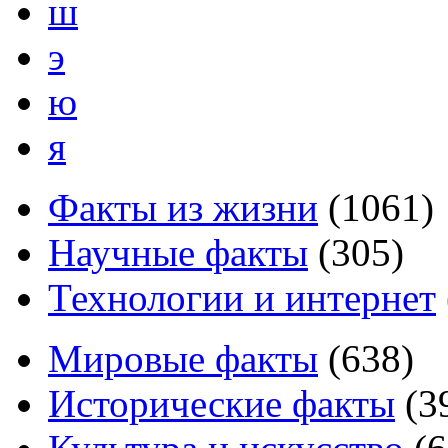
ш
э
ю
я
Факты из жизни
(
1061
)
Научные факты
(
305
)
Технологии и интернет
Мировые факты
(
638
)
Исторические факты
(
3