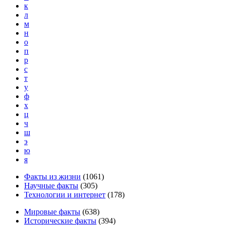
к
л
м
н
о
п
р
с
т
у
ф
х
ц
ч
ш
э
ю
я
Факты из жизни
(
1061
)
Научные факты
(
305
)
Технологии и интернет
(
178
)
Мировые факты
(
638
)
Исторические факты
(
394
)