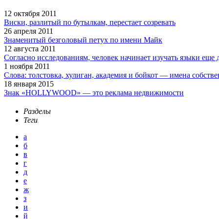
12 октября 2011
Виски, разлитый по бутылкам, перестает созревать
26 апреля 2011
Знаменитый безголовый петух по имени Майк
12 августа 2011
Согласно исследованиям, человек начинает изучать языки еще 
1 ноября 2011
Слова: толстовка, хулиган, академия и бойкот — имена собств
18 января 2015
Знак «HOLLYWOOD» — это реклама недвижимости
Разделы
Теги
а
б
в
г
д
е
ж
з
и
й