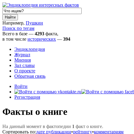
Например,
Пушкин
Поиск по тегам
Всего в базе —
4293
факта,
в том числе
исторических
—
394
Энциклопедия
Журнал
Мнения
Зал славы
О проекте
Обратная связь
Войти
Регистрация
Факты о книге
На данный момент в фактопедии
1
факт о книге.
Сортировать по:
дате публикации
•
рейтингу
•
комментариям