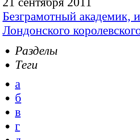
21 сентября 2011
Безграмотный академик, 
Лондонского королевског
Разделы
Теги
а
б
в
г
д