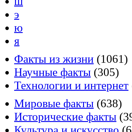
ш
э
ю
я
Факты из жизни
(
1061
)
Научные факты
(
305
)
Технологии и интернет
Мировые факты
(
638
)
Исторические факты
(
3
Культура и искусство
(
6