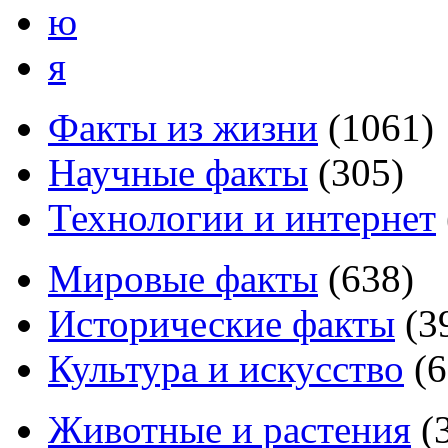
ю
я
Факты из жизни
(
1061
)
Научные факты
(
305
)
Технологии и интернет
Мировые факты
(
638
)
Исторические факты
(
3
Культура и искусство
(
6
Животные и растения
(