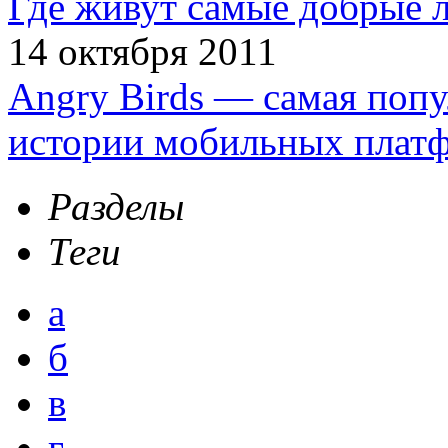
Где живут самые добрые 
14 октября 2011
Angry Birds — самая попу
истории мобильных плат
Разделы
Теги
а
б
в
г