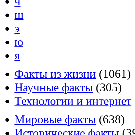
ч
ш
э
ю
я
Факты из жизни
(
1061
)
Научные факты
(
305
)
Технологии и интернет
Мировые факты
(
638
)
Исторические факты
(
3