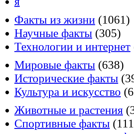
я
Факты из жизни
(
1061
)
Научные факты
(
305
)
Технологии и интернет
Мировые факты
(
638
)
Исторические факты
(
3
Культура и искусство
(
6
Животные и растения
(
Спортивные факты
(
111