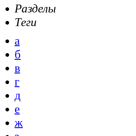
Разделы
Теги
а
б
в
г
д
е
ж