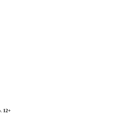
о.
12+