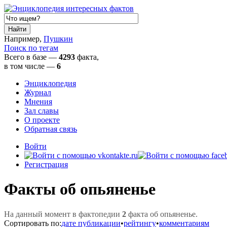
Например,
Пушкин
Поиск по тегам
Всего в базе —
4293
факта,
в том числе
—
6
Энциклопедия
Журнал
Мнения
Зал славы
О проекте
Обратная связь
Войти
Регистрация
Факты об опьяненье
На данный момент в фактопедии
2
факта об опьяненье.
Сортировать по:
дате публикации
•
рейтингу
•
комментариям