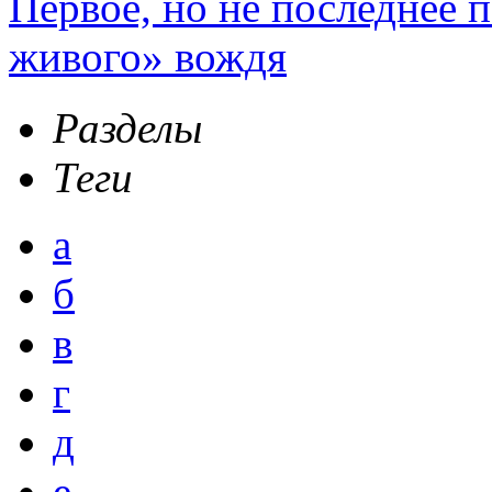
Первое, но не последнее 
живого» вождя
Разделы
Теги
а
б
в
г
д
е