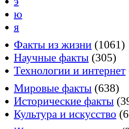
э
ю
я
Факты из жизни
(
1061
)
Научные факты
(
305
)
Технологии и интернет
Мировые факты
(
638
)
Исторические факты
(
3
Культура и искусство
(
6