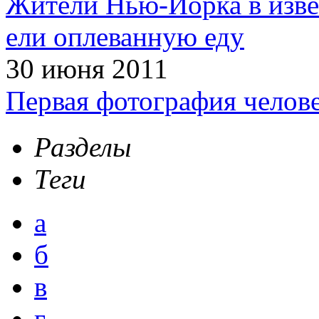
Жители Нью-Йорка в изве
ели оплеванную еду
30 июня 2011
Первая фотография челов
Разделы
Теги
а
б
в
г