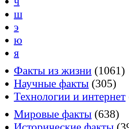
ч
ш
э
ю
я
Факты из жизни
(
1061
)
Научные факты
(
305
)
Технологии и интернет
Мировые факты
(
638
)
Исторические факты
(
3