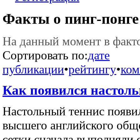
Факты о пинг-понге
На данный момент в фак
Сортировать по:
дате
публикации
•
рейтингу
•
ком
Как появился настол
Настольный теннис появил
высшего английского обще
сетки сначала выполняли 