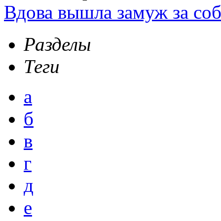
Вдова вышла замуж за соб
Разделы
Теги
а
б
в
г
д
е