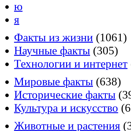
ю
я
Факты из жизни
(
1061
)
Научные факты
(
305
)
Технологии и интернет
Мировые факты
(
638
)
Исторические факты
(
3
Культура и искусство
(
6
Животные и растения
(