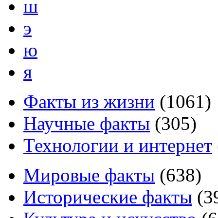
ш
э
ю
я
Факты из жизни
(
1061
)
Научные факты
(
305
)
Технологии и интернет
Мировые факты
(
638
)
Исторические факты
(
3