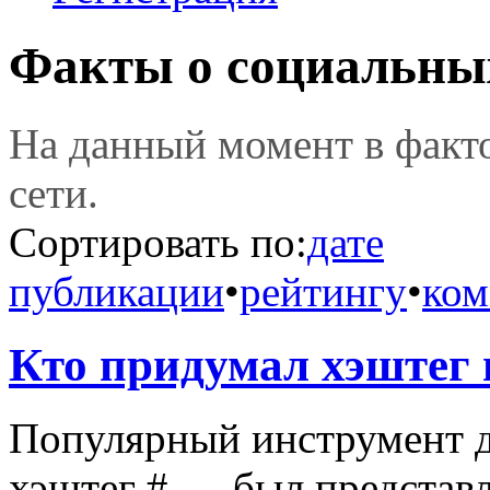
Факты о социальны
На данный момент в фак
сети.
Сортировать по:
дате
публикации
•
рейтингу
•
ком
Кто придумал хэштег в
Популярный инструмент 
хэштег # — был представл