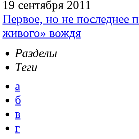
19 сентября 2011
Первое, но не последнее 
живого» вождя
Разделы
Теги
а
б
в
г