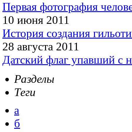
Первая фотография челов
10 июня 2011
История создания гильот
28 августа 2011
Датский флаг упавший с н
Разделы
Теги
а
б