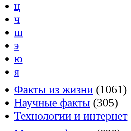
ц
ч
ш
э
ю
я
Факты из жизни
(
1061
)
Научные факты
(
305
)
Технологии и интернет