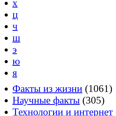
х
ц
ч
ш
э
ю
я
Факты из жизни
(
1061
)
Научные факты
(
305
)
Технологии и интернет