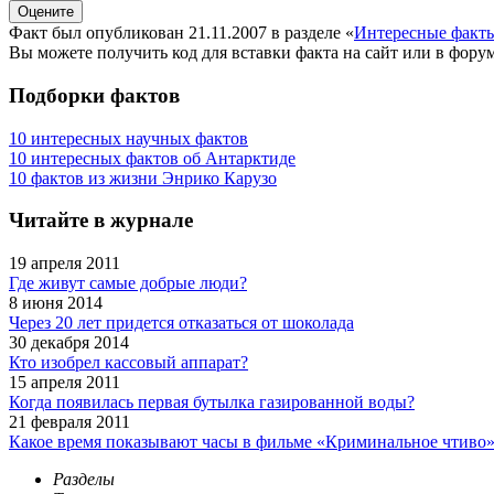
Факт был опубликован 21.11.2007 в разделе
«
Интересные факт
Вы можете получить
код для вставки
факта на сайт или в форум
Подборки фактов
10 интересных научных фактов
10 интересных фактов об Антарктиде
10 фактов из жизни Энрико Карузо
Читайте в журнале
19 апреля 2011
Где живут самые добрые люди?
8 июня 2014
Через 20 лет придется отказаться от шоколада
30 декабря 2014
Кто изобрел кассовый аппарат?
15 апреля 2011
Когда появилась первая бутылка газированной воды?
21 февраля 2011
Какое время показывают часы в фильме «Криминальное чтиво
Разделы