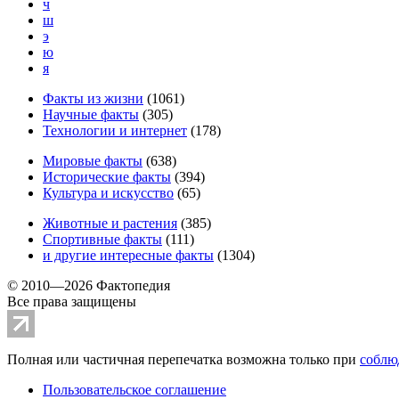
ч
ш
э
ю
я
Факты из жизни
(
1061
)
Научные факты
(
305
)
Технологии и интернет
(
178
)
Мировые факты
(
638
)
Исторические факты
(
394
)
Культура и искусство
(
65
)
Животные и растения
(
385
)
Спортивные факты
(
111
)
и другие
интересные факты
(
1304
)
© 2010—2026 Фактопедия
Все права защищены
Полная или частичная перепечатка возможна только при
соблю
Пользовательское соглашение