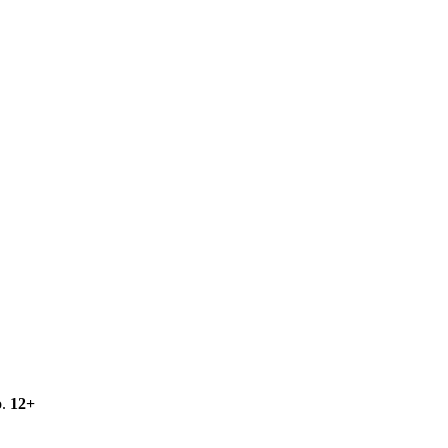
о.
12+