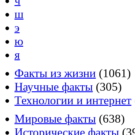
ч
ш
э
ю
я
Факты из жизни
(
1061
)
Научные факты
(
305
)
Технологии и интернет
Мировые факты
(
638
)
Исторические факты
(
3