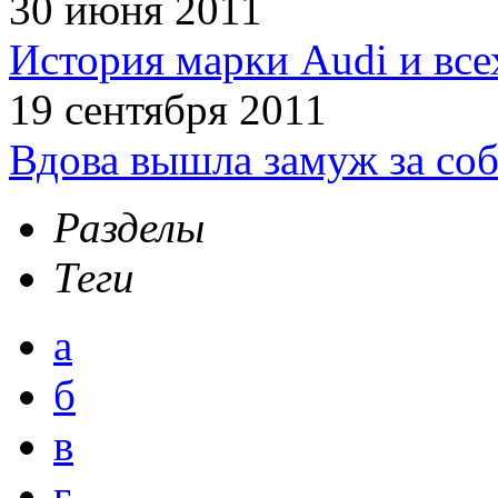
30 июня 2011
История марки Audi и все
19 сентября 2011
Вдова вышла замуж за соб
Разделы
Теги
а
б
в
г