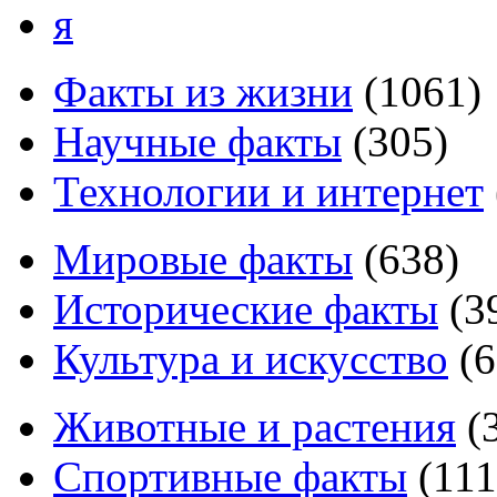
я
Факты из жизни
(
1061
)
Научные факты
(
305
)
Технологии и интернет
Мировые факты
(
638
)
Исторические факты
(
3
Культура и искусство
(
6
Животные и растения
(
Спортивные факты
(
111